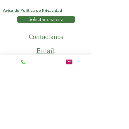
Aviso de Política de Privacidad
Solicitar una cita
Contactanos
Email
:
contact.us@friesencounseling.com
Telef
ono
:
316-202-4414
Direccion
500 N. Main Street Suite 156
Newton KS, 67114