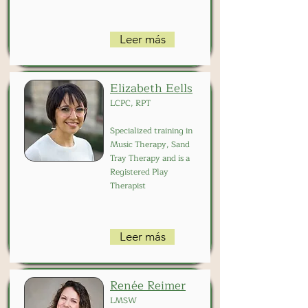
Leer más
Elizabeth Eells
LCPC, RPT
Specialized training in
Music Therapy, Sand
Tray Therapy and is a
Registered Play
Therapist
Leer más
Renée Reimer
LMSW